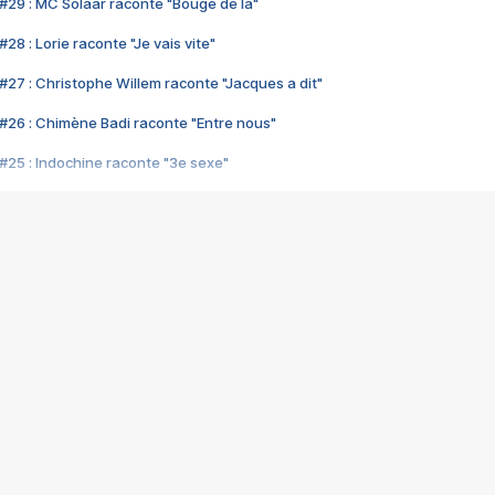
#29 : MC Solaar raconte "Bouge de là"
28 : Lorie raconte "Je vais vite"
#27 : Christophe Willem raconte "Jacques a dit"
#26 : Chimène Badi raconte "Entre nous"
#25 : Indochine raconte "3e sexe"
#24 : Zaho raconte "C'est chelou"
#23 : Patrick Bruel raconte "Au café des délices"
#22 : Kyo raconte "Le chemin"
#21 : Nolwenn Leroy raconte "Cassé"
#20 : Patrick Hernandez raconte "Born to be alive"
#19 : Lorie raconte "Près de moi"
#18 : Michael Jones raconte "A nos actes manqués" (avec Jean-Jacque
#17 : Khaled raconte "Aïcha"