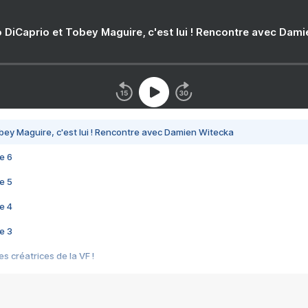
 DiCaprio et Tobey Maguire, c'est lui ! Rencontre avec Dam
bey Maguire, c'est lui ! Rencontre avec Damien Witecka
e 6
e 5
e 4
e 3
s créatrices de la VF !
e 2
e 1