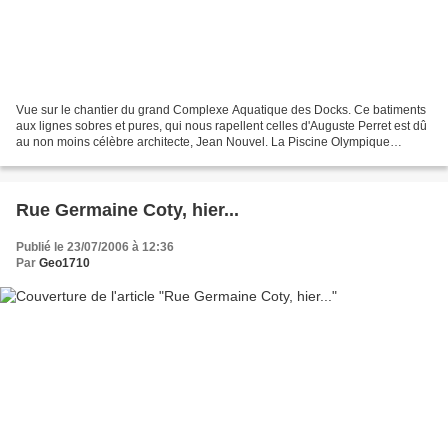
Vue sur le chantier du grand Complexe Aquatique des Docks. Ce batiments
aux lignes sobres et pures, qui nous rapellent celles d'Auguste Perret est dû
au non moins célèbre architecte, Jean Nouvel. La Piscine Olympique
chauffée et en plein air, dans 1 an...
Rue Germaine Coty, hier...
Publié le 23/07/2006 à 12:36
Par
Geo1710