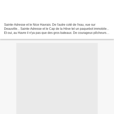
Sainte-Adresse et le Nice Havrais. De l'autre coté de l'eau, vue sur
Deauville... Sainte-Adresse et le Cap de la Hève tel un paquebot immobile...
Et oui, au Havre il n'ya pas que des gros bateaux. De courageux pêcheurs
bien fragiles sur l'immensité de...