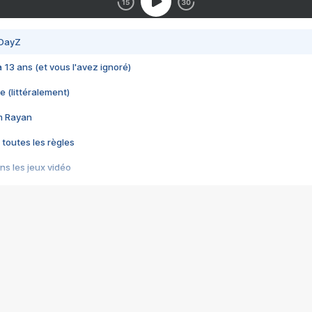
 DayZ
 a 13 ans (et vous l'avez ignoré)
e (littéralement)
im Rayan
 toutes les règles
s les jeux vidéo
us choquant de Rockstar ? - Le scandale BULLY
e plus moche de Steam
du RÊVE tourne au CAUCHEMAR
pendant 8 heures
it… à tort