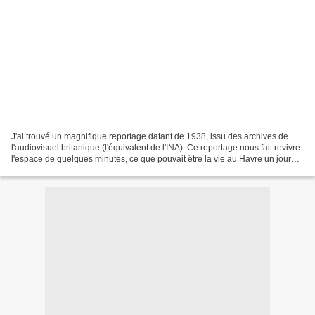
J'ai trouvé un magnifique reportage datant de 1938, issu des archives de
l'audiovisuel britanique (l'équivalent de l'INA). Ce reportage nous fait revivre
l'espace de quelques minutes, ce que pouvait être la vie au Havre un jour
d'été en 1938. Le Paquebot...