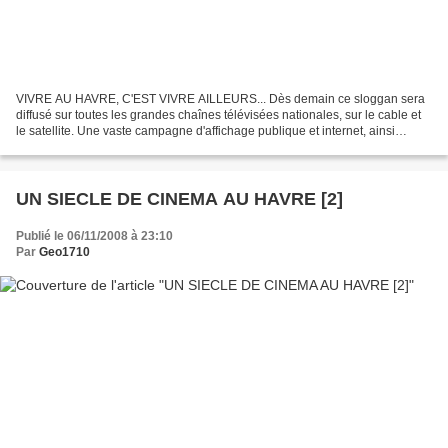
VIVRE AU HAVRE, C'EST VIVRE AILLEURS... Dès demain ce sloggan sera
diffusé sur toutes les grandes chaînes télévisées nationales, sur le cable et
le satellite. Une vaste campagne d'affichage publique et internet, ainsi
qu'une campagne de presse dans tous...
UN SIECLE DE CINEMA AU HAVRE [2]
Publié le 06/11/2008 à 23:10
Par
Geo1710