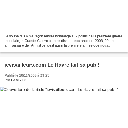
Je souhaitais à ma façon rendre hommage aux poilus de la première guerre
mondiale, la Grande Guerre comme disaient nos anciens. 2008, 90eme
anniversaire de l'Armistice, c'est aussi la première année que nous
célébrons cette date sans aucun vétéran. Ne...
jevisailleurs.com Le Havre fait sa pub !
Publié le 10/11/2008 à 23:25
Par
Geo1710