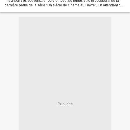
mis à jour très souvent... encore un peut de temps et je m'occuperai de la
dernière partie de la série "Un siècle de cinema au Havre". En attendant ce
n'est pas de cinema que nous...
Publicité