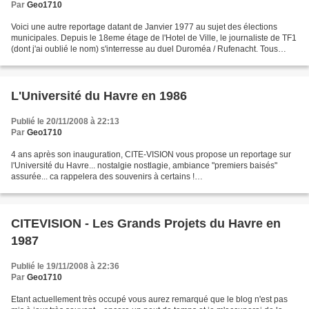
Par
Geo1710
Voici une autre reportage datant de Janvier 1977 au sujet des élections
municipales. Depuis le 18eme étage de l'Hotel de Ville, le journaliste de TF1
(dont j'ai oublié le nom) s'interresse au duel Duroméa / Rufenacht. Tous
deux sont bien connus des havrais...
L'Université du Havre en 1986
Publié le 20/11/2008 à 22:13
Par
Geo1710
4 ans après son inauguration, CITE-VISION vous propose un reportage sur
l'Université du Havre... nostalgie nostlagie, ambiance "premiers baisés"
assurée... ca rappelera des souvenirs à certains !
http://fr.youtube.com/watch?v=z3xIjY-ABSM
CITEVISION - Les Grands Projets du Havre en
1987
Publié le 19/11/2008 à 22:36
Par
Geo1710
Etant actuellement très occupé vous aurez remarqué que le blog n'est pas