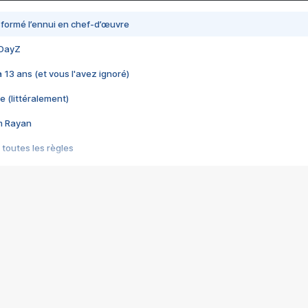
nsformé l’ennui en chef-d’œuvre
 DayZ
 a 13 ans (et vous l'avez ignoré)
e (littéralement)
im Rayan
 toutes les règles
s les jeux vidéo
us choquant de Rockstar ? - Le scandale BULLY
e plus moche de Steam
du RÊVE tourne au CAUCHEMAR
pendant 8 heures
it… à tort