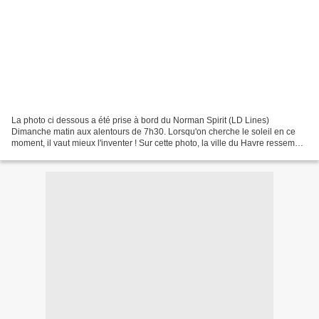
La photo ci dessous a été prise à bord du Norman Spirit (LD Lines)
Dimanche matin aux alentours de 7h30. Lorsqu'on cherche le soleil en ce
moment, il vaut mieux l'inventer ! Sur cette photo, la ville du Havre ressemble
à une maquette éclairée par une...