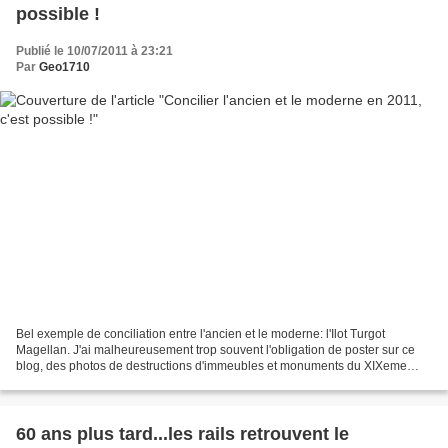
possible !
Publié le 10/07/2011 à 23:21
Par
Geo1710
Bel exemple de conciliation entre l'ancien et le moderne: l'Ilot Turgot
Magellan. J'ai malheureusement trop souvent l'obligation de poster sur ce
blog, des photos de destructions d'immeubles et monuments du XIXeme
siècle et du XXeme siècle. Récemment...
60 ans plus tard...les rails retrouvent le