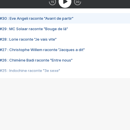
#30 : Eve Angeli raconte "Avant de partir"
#29 : MC Solaar raconte "Bouge de là"
28 : Lorie raconte "Je vais vite"
#27 : Christophe Willem raconte "Jacques a dit"
#26 : Chimène Badi raconte "Entre nous"
#25 : Indochine raconte "3e sexe"
#24 : Zaho raconte "C'est chelou"
#23 : Patrick Bruel raconte "Au café des délices"
#22 : Kyo raconte "Le chemin"
#21 : Nolwenn Leroy raconte "Cassé"
#20 : Patrick Hernandez raconte "Born to be alive"