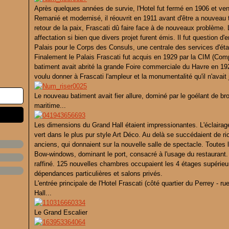
Après quelques années de survie, l'Hotel fut fermé en 1906 et ve
Remanié et modernisé, il réouvrit en 1911 avant d'être a nouveau 
retour de la paix, Frascati dû faire face à de nouveaux problème.
affectation si bien que divers projet furent émis. Il fut question 
Palais pour le Corps des Consuls, une centrale des services d'ét
Finalement le Palais Frascati fut acquis en 1929 par la CIM (Comp
batiment avait abrité la grande Foire commerciale du Havre en 192
voulu donner à Frascati l'ampleur et la monumentalité qu'il n'avait
Le nouveau batiment avait fier allure, dominé par le goélant de b
maritime...
Les dimensions du Grand Hall étaient impressionantes. L'éclaira
vert dans le plus pur style Art Déco. Au delà se succédaient de r
anciens, qui donnaient sur la nouvelle salle de spectacle. Toute
Bow-windows, dominant le port, consacré à l'usage du restaurant. 
raffiné. 125 nouvelles chambres occupaient les 4 étages supérieur
dépendances particulières et salons privés.
L'entrée principale de l'Hotel Frascati (côté quartier du Perrey - 
Hall...
Le Grand Escalier