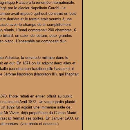
gnifique Palace à la renomée internationale.
rigé par le glacier Napolitain Garchi. Le
armée avait imposé qu'il soit construit en bois
ste derrière et le terrain était soumis à une
ie puisse avoir le champs de tir complètement
ino réunis. L'hotel comprenait 200 chambres, 6
e billard, un salon de lecture, deux grandes
e en blanc. L'ensemble se composait d'un
te-Adresse, la servitude militaire dans le
it en dur. En 1871 on lui adjoint deux ailes et
ille (construction traditionnelle havraise), il
e Jérôme Napoléon (Napoléon III), qui l'habitait
0, l'hotel rebâti en entier, offrait au public
n eu lieu en Avril 1872. Un vaste jardin planté
. Un 1892 fut adjoint une immense salle de
r Mr Vivier, déjà propriétaire du Casino Marie-
rascati fermait ses portes. En Janvier 1900, un
 attenantes. (voir photo ci dessous)