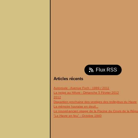
Flux RSS
Articles récents
Autoroute - Avenue Foch - 1989 / 2011
La neige au HAvre - Dimanche 5 Février 2012
2012
Disparition prochaine des vestiges des trolleybus du Havre
La mémoire havraise en deuil...
Le nouvel-ancien visage de la Piscine du Cours de la Répu
"Le Havre en feu" - Octobre 1940