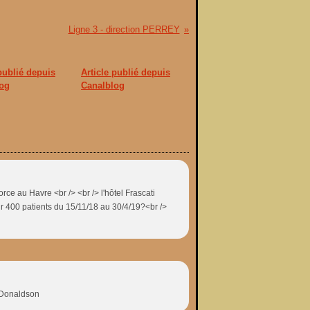
Ligne 3 - direction PERREY
 publié depuis
Article publié depuis
og
Canalblog
e au Havre <br /> <br /> l'hôtel Frascati
r 400 patients du 15/11/18 au 30/4/19?<br />
y Donaldson