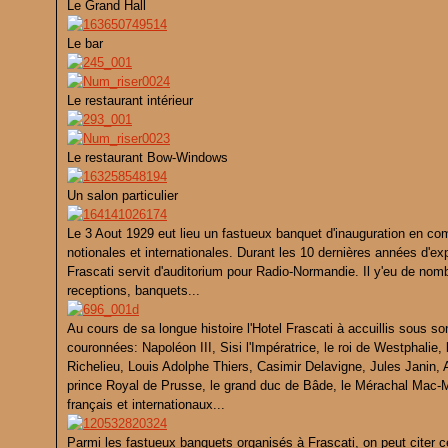
Le Grand Hall
Le bar
Le restaurant intérieur
Le restaurant Bow-Windows
Un salon particulier
Le 3 Aout 1929 eut lieu un fastueux banquet d'inauguration en c
notionales et internationales. Durant les 10 dernières années d'ex
Frascati servit d'auditorium pour Radio-Normandie. Il y'eu de nom
receptions, banquets...
Au cours de sa longue histoire l'Hotel Frascati à accuillis sous so
couronnées: Napoléon III, Sisi l'Impératrice, le roi de Westphalie, 
Richelieu, Louis Adolphe Thiers, Casimir Delavigne, Jules Janin,
prince Royal de Prusse, le grand duc de Bâde, le Mérachal Mac-
français et internationaux...
Parmi les fastueux banquets organisés à Frascati, on peut citer ce