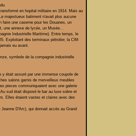
ndu.
transformé en hopital militaire en 1914. Mais au
 Le majestueux batiment n'avait plus aucune
d'en faire une caserne pour les Douanes, un
at, une annexe de lycée, un Musée...
agnie Industrielle Maritime). Entre temps, le
5. Exploitant des terminaux pétrolier, la CIM
 jamais eu avant.
ronze, symbole de la compagnie industrielle
ge y était assuré par une immense coupole de
iches salons garnis de merveilleux meubles
s les pieces communiquaient avec une galerie
Au sud était disposé le bar au luxe sobre et
s. Elles étaient vastes et claires avec des
rue Jeanne D'Arc), qui donnait accès au Grand