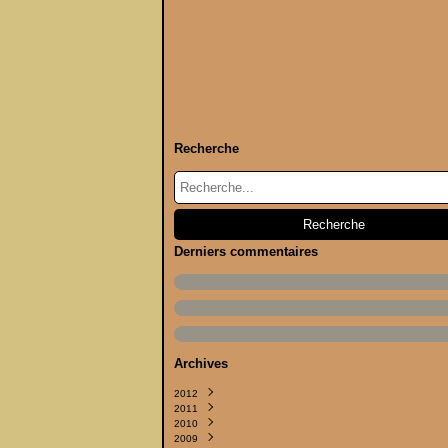
Recherche
Derniers commentaires
Archives
2012
2011
Septembre
(2)
2010
Juin
Septembre
(1)
(4)
2009
Avril
Août
Décembre
(1)
(5)
(4)