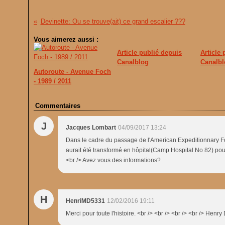
Devinette: Ou se trouve(ait) ce grand escalier ???
Vous aimerez aussi :
Article publié depuis
Article
Canalblog
Canalbl
Autoroute - Avenue Foch
- 1989 / 2011
Commentaires
J
Jacques Lombart
04/09/2017 13:24
Dans le cadre du passage de l'American Expeditionnary Forc
aurait été transformé en hôpital(Camp Hospital No 82) pou
<br /> Avez vous des informations?
H
HenriMD5331
12/02/2016 19:11
Merci pour toute l'histoire. <br /> <br /> <br /> <br /> Henr