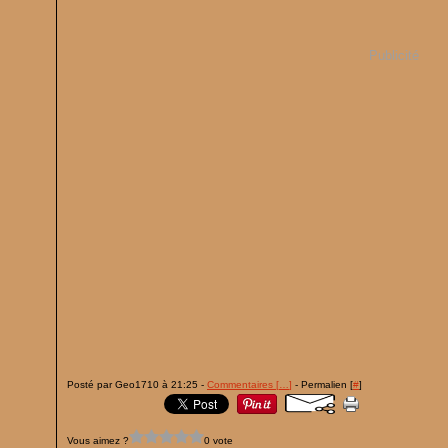
Publicité
Posté par Geo1710 à 21:25 -
Commentaires [
…
]
- Permalien [
#
]
Vous aimez ?
0 vote