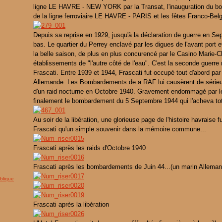
ligne LE HAVRE - NEW YORK par la Transat, l'inauguration du bou
de la ligne ferroviaire LE HAVRE - PARIS et les fêtes Franco-Bel
Depuis sa reprise en 1929, jusqu'à la déclaration de guerre en S
bas. Le quartier du Perrey enclavé par les digues de l'avant port e
la belle saison, de plus en plus concurencé par le Casino Marie-Chr
établissements de "l'autre côté de l'eau". C'est la seconde guerre 
Frascati. Entre 1939 et 1944, Frascati fut occupé tout d'abord par 
Allemande. Les Bombardements de a RAF lui causèrent de sérieu
d'un raid nocturne en Octobre 1940. Gravement endommagé par l
finalement le bombardement du 5 Septembre 1944 qui l'acheva tot
Au soir de la libération, une glorieuse page de l'histoire havraise 
Frascati qu'un simple souvenir dans la mémoire commune...
Frascati après les raids d'Octobre 1940
Frascati après les bombardements de Juin 44...(un marin Allemand
blique
Frascati après la libération