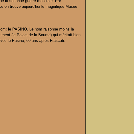
le de la seconde guerre mondiale. Par
ace on trouve aujourd'hui le magnifique Musée
 nom: le PASINO. Le nom raisonne moins la
ent (le Palais de la Bourse) qui méritait bien
avec le Pasino, 60 ans après Frascati.