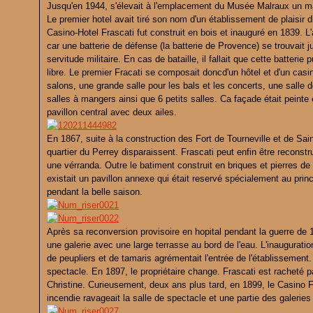
Jusqu'en 1944, s'élevait à l'emplacement du Musée Malraux un ma
Le premier hotel avait tiré son nom d'un établissement de plaisir di
Casino-Hotel Frascati fut construit en bois et inauguré en 1839. L'
car une batterie de défense (la batterie de Provence) se trouvait ju
servitude militaire. En cas de bataille, il fallait que cette batter
libre. Le premier Fracati se composait doncd'un hôtel et d'un cas
salons, une grande salle pour les bals et les concerts, une salle d
salles à mangers ainsi que 6 petits salles. Ca façade était peint
pavillon central avec deux ailes.
En 1867, suite à la construction des Fort de Tourneville et de Sain
quartier du Perrey disparaissent. Frascati peut enfin être reconstru
une vérranda. Outre le batiment construit en briques et pierres de ta
existait un pavillon annexe qui était reservé spécialement au princ
pendant la belle saison.
Après sa reconversion provisoire en hopital pendant la guerre de 187
une galerie avec une large terrasse au bord de l'eau. L'inauguratio
de peupliers et de tamaris agrémentait l'entrée de l'établissement
spectacle. En 1897, le propriétaire change. Frascati est racheté pa
Christine. Curieusement, deux ans plus tard, en 1899, le Casino F
incendie ravageait la salle de spectacle et une partie des galeries