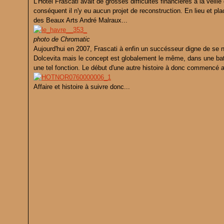
L'Hotel Frascati avait de grosses difficultés financières à la veil
conséquent il n'y eu aucun projet de reconstruction. En lieu et pl
des Beaux Arts André Malraux...
photo de Chromatic
Aujourd'hui en 2007, Frascati à enfin un succésseur digne de se
Dolcevita mais le concept est globalement le même, dans une batim
une tel fonction. Le début d'une autre histoire à donc commencé 
Affaire et histoire à suivre donc...