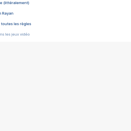
e (littéralement)
im Rayan
 toutes les règles
s les jeux vidéo
us choquant de Rockstar ? - Le scandale BULLY
e plus moche de Steam
du RÊVE tourne au CAUCHEMAR
pendant 8 heures
it… à tort
umiliés par un jeu vidéo
ire - Final Fantasy 8
ti un empire - Age of Empires
story DOFUS