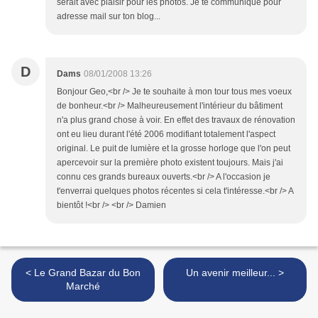
serait avec plaisir pour les photos. Je te communique pour
adresse mail sur ton blog...
D
Dams
08/01/2008 13:26
Bonjour Geo,<br /> Je te souhaite à mon tour tous mes voeux
de bonheur.<br /> Malheureusement l'intérieur du bâtiment
n'a plus grand chose à voir. En effet des travaux de rénovation
ont eu lieu durant l'été 2006 modifiant totalement l'aspect
original. Le puit de lumière et la grosse horloge que l'on peut
apercevoir sur la première photo existent toujours. Mais j'ai
connu ces grands bureaux ouverts.<br /> A l'occasion je
t'enverrai quelques photos récentes si cela t'intéresse.<br /> A
bientôt !<br /> <br /> Damien
< Le Grand Bazar du Bon
Un avenir meilleur... >
Marché