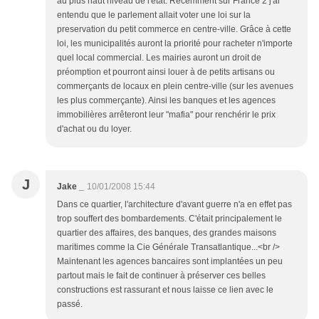
au plus haut niveau de l'état. Recemment sur France 2 j'ai
entendu que le parlement allait voter une loi sur la
preservation du petit commerce en centre-ville. Grâce à cette
loi, les municipalités auront la priorité pour racheter n'importe
quel local commercial. Les mairies auront un droit de
préomption et pourront ainsi louer à de petits artisans ou
commerçants de locaux en plein centre-ville (sur les avenues
les plus commerçante). Ainsi les banques et les agences
immobilières arrêteront leur "mafia" pour renchérir le prix
d'achat ou du loyer.
J
Jake _
10/01/2008 15:44
Dans ce quartier, l'architecture d'avant guerre n'a en effet pas
trop souffert des bombardements. C'était principalement le
quartier des affaires, des banques, des grandes maisons
maritimes comme la Cie Générale Transatlantique...<br />
Maintenant les agences bancaires sont implantées un peu
partout mais le fait de continuer à préserver ces belles
constructions est rassurant et nous laisse ce lien avec le
passé.