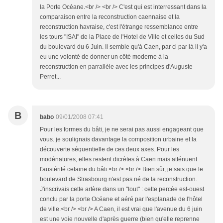
la Porte Océane.<br /> <br /> C'est qui est interressant dans la
comparaison entre la reconstruction caennaise et la
reconstruction havraise, c'est l'étrange ressemblance entre
les tours "ISAI" de la Place de l'Hotel de Ville et celles du Sud
du boulevard du 6 Juin. Il semble qu'à Caen, par ci par là il y'a
eu une volonté de donner un côté moderne à la
reconstruction en parrallèle avec les principes d'Auguste
Perret...
B
babo
09/01/2008 07:41
Pour les formes du bâti, je ne serai pas aussi engageant que
vous. je soulignais davantage la composition urbaine et la
découverte séquentielle de ces deux axes. Pour les
modénatures, elles restent dicrètes à Caen mais atténuent
l'austérité cetaine du bâti.<br /> <br /> Bien sûr, je sais que le
boulevard de Strasbourg n'est pas né de la reconstruction.
J'inscrivais cette artère dans un "tout" : cette percée est-ouest
conclu par la porte Océane et aéré par l'esplanade de l'hôtel
de ville.<br /> <br /> A Caen, il est vrai que l'avenue du 6 juin
est une voie nouvelle d'après guerre (bien qu'elle reprenne