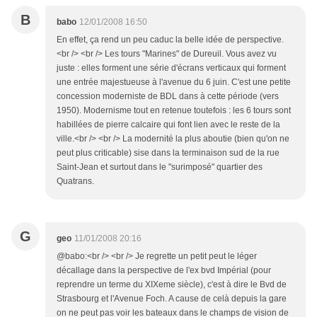
B
babo
12/01/2008 16:50
En effet, ça rend un peu caduc la belle idée de perspective.
<br /> <br /> Les tours "Marines" de Dureuil. Vous avez vu
juste : elles forment une série d'écrans verticaux qui forment
une entrée majestueuse à l'avenue du 6 juin. C'est une petite
concession moderniste de BDL dans à cette période (vers
1950). Modernisme tout en retenue toutefois : les 6 tours sont
habillées de pierre calcaire qui font lien avec le reste de la
ville.<br /> <br /> La modernité la plus aboutie (bien qu'on ne
peut plus criticable) sise dans la terminaison sud de la rue
Saint-Jean et surtout dans le "surimposé" quartier des
Quatrans.
G
geo
11/01/2008 20:16
@babo:<br /> <br /> Je regrette un petit peut le léger
décallage dans la perspective de l'ex bvd Impérial (pour
reprendre un terme du XIXeme siècle), c'est à dire le Bvd de
Strasbourg et l'Avenue Foch. A cause de celà depuis la gare
on ne peut pas voir les bateaux dans le champs de vision de