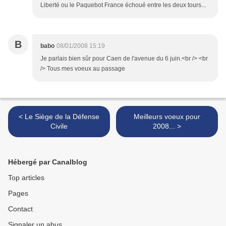
Liberté ou le Paquebot France échoué entre les deux tours...
B
babo
08/01/2008 15:19
Je parlais bien sûr pour Caen de l'avenue du 6 juin.<br /> <br
/> Tous mes voeux au passage
< Le Siège de la Défense
Meilleurs voeux pour
Civile
2008... >
Hébergé par Canalblog
Top articles
Pages
Contact
Signaler un abus