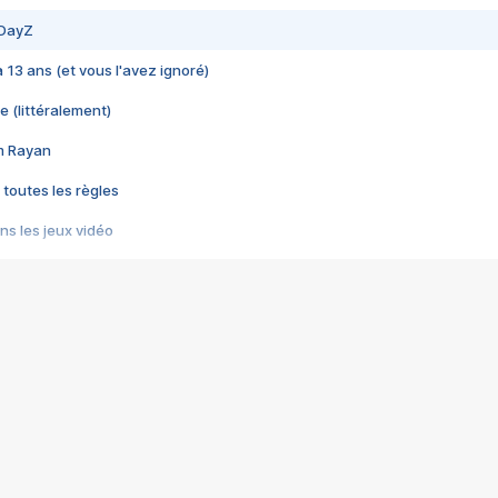
 DayZ
 a 13 ans (et vous l'avez ignoré)
e (littéralement)
im Rayan
 toutes les règles
s les jeux vidéo
us choquant de Rockstar ? - Le scandale BULLY
e plus moche de Steam
du RÊVE tourne au CAUCHEMAR
pendant 8 heures
it… à tort
umiliés par un jeu vidéo