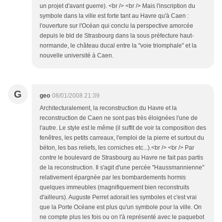
un projet d'avant guerre). <br /> <br /> Mais l'inscription du
symbole dans la ville est forte tant au Havre qu'à Caen :
l'ouverture sur l'Océan qui conclu la perspective amorcée
depuis le bld de Strasbourg dans la sous préfecture haut-
normande, le château ducal entre la "voie triomphale" et la
nouvelle université à Caen.
G
geo
08/01/2008 21:39
Architecturalement, la reconstruction du Havre et la
reconstruction de Caen ne sont pas très éloignées l'une de
l'autre. Le style est le même (il suffit de voir la composition des
fenêtres, les petits carreaux, l'emploi de la pierre et surtout du
béton, les bas reliefs, les corniches etc...).<br /> <br /> Par
contre le boulevard de Strasbourg au Havre ne fait pas partis
de la reconstruction. Il s'agit d'une percée "Haussmannienne"
relativement épargnée par les bombardements hormis
quelques immeubles (magnifiquement bien reconstruits
d'ailleurs). Auguste Perret adorait les symboles et c'est vrai
que la Porte Océane est plus qu'un symbole pour la ville. On
ne compte plus les fois ou on l'à représenté avec le paquebot