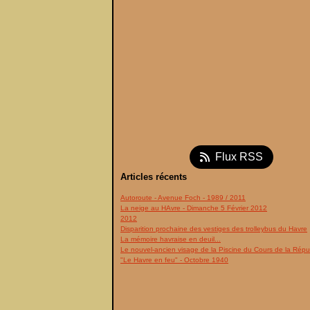
Flux RSS
Articles récents
Autoroute - Avenue Foch - 1989 / 2011
La neige au HAvre - Dimanche 5 Février 2012
2012
Disparition prochaine des vestiges des trolleybus du Havre
La mémoire havraise en deuil...
Le nouvel-ancien visage de la Piscine du Cours de la Répu
"Le Havre en feu" - Octobre 1940