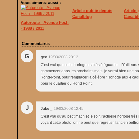
Vous aimerez aussi :
Article publié depuis
Article
Canalblog
Canalbl
Autoroute - Avenue Foch
- 1989 / 2011
Commentaires
G
geo
19/03/2008 20:12
C'est vrai que cette horloge est très éléguante... D'ailleu
commencer dans les prochains mois, je verrai bien une hor
Rond-Point, pour remplacer la célèbre "Horloge aux 4 cadr
pour le quartier du Rond Point.
J
Jake _
19/03/2008 12:45
C'est vrai qu'au petit matin et le soir, l'actuelle horloge 
voyant cette photo, on ne peut que regretter l'ancien beffr