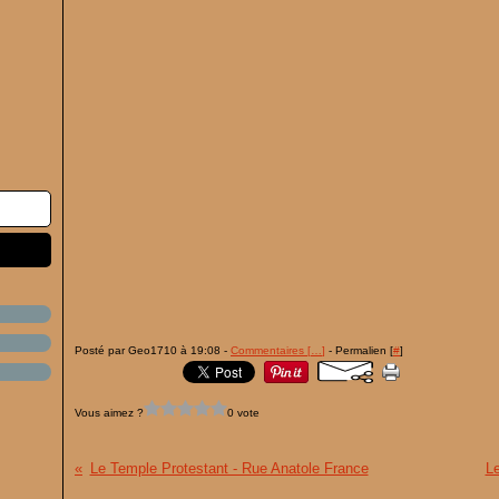
Posté par Geo1710 à 19:08 -
Commentaires [
…
]
- Permalien [
#
]
Vous aimez ?
0 vote
Le Temple Protestant - Rue Anatole France
Le