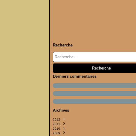
Recherche
Derniers commentaires
Archives
2012
2011
Septembre
(2)
2010
Juin
Septembre
(1)
(4)
2009
Avril
Août
Décembre
(1)
(5)
(4)