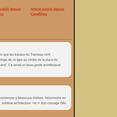
 publié depuis
Article publié depuis
og
Canalblog
rs vu que les travaux du Tramway vont
loge de ce type au centre de la place du
ans". Ca serait un beau geste architectural
très lumineuse a beaucoup d'allure. Néanmoins en
oi, sublime architecture. <br /> Bon courage Géo.