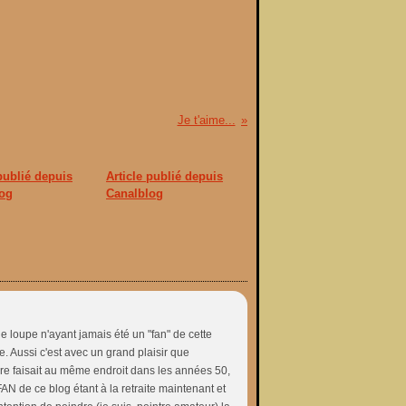
Je t'aime...
 publié depuis
Article publié depuis
og
Canalblog
 le loupe n'ayant jamais été un "fan" de cette
. Aussi c'est avec un grand plaisir que
ère faisait au même endroit dans les années 50,
FAN de ce blog étant à la retraite maintenant et