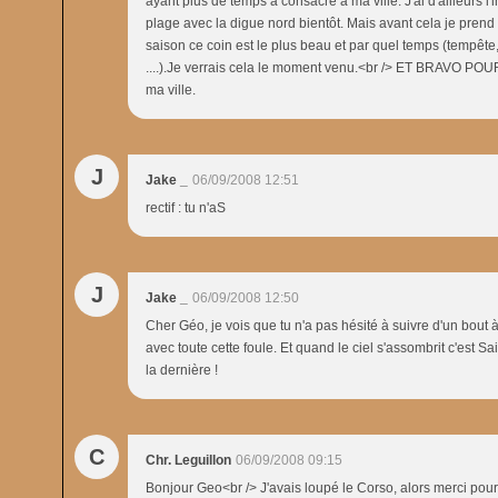
ayant plus de temps à consacré à ma ville. J'ai d'ailleurs l'
plage avec la digue nord bientôt. Mais avant cela je pren
saison ce coin est le plus beau et par quel temps (tempête
....).Je verrais cela le moment venu.<br /> ET BRAVO POU
ma ville.
J
Jake _
06/09/2008 12:51
rectif : tu n'aS
J
Jake _
06/09/2008 12:50
Cher Géo, je vois que tu n'a pas hésité à suivre d'un bout à
avec toute cette foule. Et quand le ciel s'assombrit c'est S
la dernière !
C
Chr. Leguillon
06/09/2008 09:15
Bonjour Geo<br /> J'avais loupé le Corso, alors merci pour