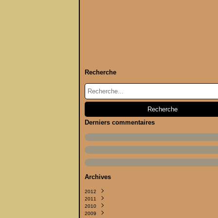
Recherche
Derniers commentaires
Archives
2012
2011
Septembre
(2)
2010
Juin
Septembre
(1)
(4)
2009
Avril
Août
Décembre
(1)
(5)
(4)