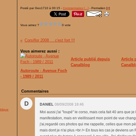
Posté par Geo1710 à 00:15 -
Commentaires [
…
]
- Permalien [
#
]
Vous aimez ?
0 vote
Corsiflor 2008 ... c'est fort !!!
Vous aimerez aussi :
Article publié depuis
Article
Canalblog
Canalbl
Autoroute - Avenue Foch
- 1989 / 2011
Commentaires
D
DANIEL
08/09/2008 18:46
blique
Moi aussi j'ai "loupé" le corso, mais cela fait 40 ans que je
manifestation, mais en vieillissant mon point de vue change
j'ai,regardé ces photos qui me rappelle, celles que mon p
mais dont je n'ai plus.<br /> En tous les cas je deviens un 