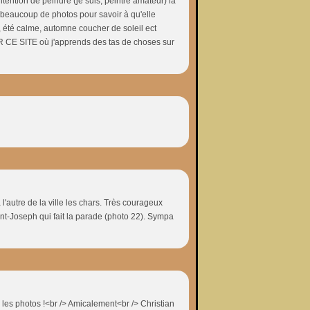
intention de peindre (je suis, peintre amateur) la
d beaucoup de photos pour savoir à qu'elle
, été calme, automne coucher de soleil ect
R CE SITE où j'apprends des tas de choses sur
 l'autre de la ville les chars. Très courageux
aint-Joseph qui fait la parade (photo 22). Sympa
 les photos !<br /> Amicalement<br /> Christian