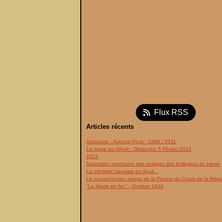
Flux RSS
Articles récents
Autoroute - Avenue Foch - 1989 / 2011
La neige au HAvre - Dimanche 5 Février 2012
2012
Disparition prochaine des vestiges des trolleybus du Havre
La mémoire havraise en deuil...
Le nouvel-ancien visage de la Piscine du Cours de la Répu
"Le Havre en feu" - Octobre 1940