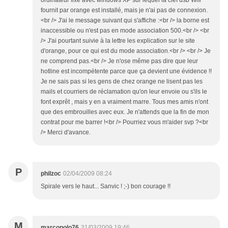
ordinateur fixe avec windows XP sur lequel la clef usb Wifi
fournit par orange est installé, mais je n'ai pas de connexion.
<br /> J'ai le message suivant qui s'affiche :<br /> la borne est
inaccessible ou n'est pas en mode association 500.<br /> <br
/> J'ai pourtant suivie à la lettre les explication sur le site
d'orange, pour ce qui est du mode association.<br /> <br /> Je
ne comprend pas.<br /> Je n'ose même pas dire que leur
hotline est incompétente parce que ça devient une évidence !!
Je ne sais pas si les gens de chez orange ne lisent pas les
mails et courriers de réclamation qu'on leur envoie ou s'ils le
font exprêt , mais y en a vraiment marre. Tous mes amis n'ont
que des embrouilles avec eux. Je n'attends que la fin de mon
contrat pour me barrer !<br /> Pourriez vous m'aider svp ?<br
/> Merci d'avance.
P
philzoc
02/04/2009 08:24
Spirale vers le haut... Sanvic ! ;-) bon courage !!
M
marcopolo76
31/03/2009 19:46