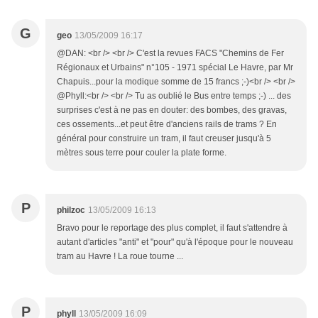
G
geo
13/05/2009 16:17
@DAN: <br /> <br /> C'est la revues FACS "Chemins de Fer
Régionaux et Urbains" n°105 - 1971 spécial Le Havre, par Mr
Chapuis...pour la modique somme de 15 francs ;-)<br /> <br />
@Phyll:<br /> <br /> Tu as oublié le Bus entre temps ;-) ... des
surprises c'est à ne pas en douter: des bombes, des gravas,
ces ossements...et peut être d'anciens rails de trams ? En
général pour construire un tram, il faut creuser jusqu'à 5
mètres sous terre pour couler la plate forme.
P
philzoc
13/05/2009 16:13
Bravo pour le reportage des plus complet, il faut s'attendre à
autant d'articles "anti" et "pour" qu'à l'époque pour le nouveau
tram au Havre ! La roue tourne ...
P
phyll
13/05/2009 16:09