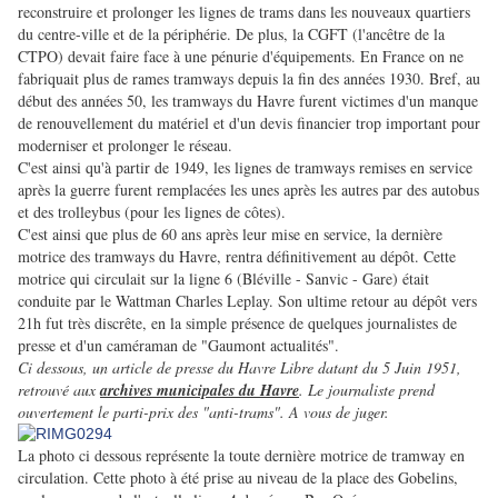
reconstruire et prolonger les lignes de trams dans les nouveaux quartiers
du centre-ville et de la périphérie. De plus, la CGFT (l'ancêtre de la
CTPO) devait faire face à une pénurie d'équipements. En France on ne
fabriquait plus de rames tramways depuis la fin des années 1930. Bref, au
début des années 50, les tramways du Havre furent victimes d'un manque
de renouvellement du matériel et d'un devis financier trop important pour
moderniser et prolonger le réseau.
C'est ainsi qu'à partir de 1949, les lignes de tramways remises en service
après la guerre furent remplacées les unes après les autres par des autobus
et des trolleybus (pour les lignes de côtes).
C'est ainsi que plus de 60 ans après leur mise en service, la dernière
motrice des tramways du Havre, rentra définitivement au dépôt. Cette
motrice qui circulait sur la ligne 6 (Bléville - Sanvic - Gare) était
conduite par le Wattman Charles Leplay. Son ultime retour au dépôt vers
21h fut très discrête, en la simple présence de quelques journalistes de
presse et d'un caméraman de "Gaumont actualités".
Ci dessous, un article de presse du Havre Libre datant du 5 Juin 1951,
retrouvé aux
archives municipales du Havre
. Le journaliste prend
ouvertement le parti-prix des "anti-trams". A vous de juger.
La photo ci dessous représente la toute dernière motrice de tramway en
circulation. Cette photo à été prise au niveau de la place des Gobelins,