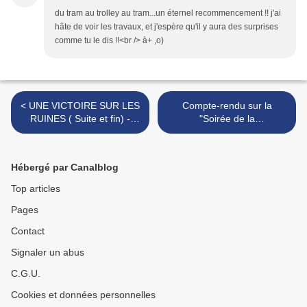
du tram au trolley au tram...un éternel recommencement !! j'ai
hâte de voir les travaux, et j'espère qu'il y aura des surprises
comme tu le dis !!<br /> à+ ,o)
< UNE VICTOIRE SUR LES
Compte-rendu sur la
RUINES ( Suite et fin) -
"Soirée de la
Entretien avec Jacques
reconstruction" - Petit
Tournant et Robert Le
Théatre du Havre, le 13 Mai
Chevalier
2009 >
Hébergé par Canalblog
Top articles
Pages
Contact
Signaler un abus
C.G.U.
Cookies et données personnelles