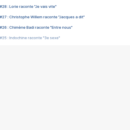
28 : Lorie raconte "Je vais vite"
#27 : Christophe Willem raconte "Jacques a dit"
#26 : Chimène Badi raconte "Entre nous"
#25 : Indochine raconte "3e sexe"
#24 : Zaho raconte "C'est chelou"
#23 : Patrick Bruel raconte "Au café des délices"
#22 : Kyo raconte "Le chemin"
#21 : Nolwenn Leroy raconte "Cassé"
#20 : Patrick Hernandez raconte "Born to be alive"
#19 : Lorie raconte "Près de moi"
#18 : Michael Jones raconte "A nos actes manqués" (avec Jean-Jacque
#17 : Khaled raconte "Aïcha"