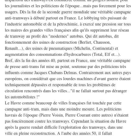
les journalistes et les politiciens de l'époque...mais pas forcement pour les
usagers. Dès la fin de la seconde guerre mondiale une véritable campagne
anti-tramways à débuté partout en France. Le lobbying très puissant de
l'industrie automobile et de la pétrochimie, à exercé une pression sur tous
les maires des grandes villes françaises afin qu'ils suppriment leur réseau
de tramway au profit des "modernes" autobus. Qui dit autobus, dit
fonctionnement des usines de construction (Berliet, Chausson,
Renault...), des usines de pneumatiques (Michelin, Continental) et
augmentation des consommations d'hydrocarbures (Total, Elf et...).
Bref, dès la fin des années 40, partout en France, une véritable campagne
de presse anti-trams fut mise au point, soutenue par des politiciens très
influents comme Jacques Chabans Delmas. Contrairement aux autres pays
européens, on considérait que ces lourdes machines d'avant guerre étaient
techniquement dépassées et responsable de tous les problèmes de
circulation rencontrés dans les villes..."il ne fallait surtout pas déranger
les automobilistes !"
Le Havre comme beaucoup de villes françaises fut touchée par cette
campagne anti-tram, mais dans une moindre mesure. Les politiciens
havrais de l'époque (Pierre Voisin, Pierre Courant entre autres) n'étaient
pas foncièrement contre les tramways. Cependant la situation du Havre
après la guerre rendait difficile l'exploitation des tramways, dans une
ville en pleine reconstruction. A l'aube des années 50, il fallait