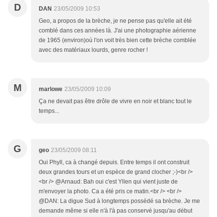
D
DAN
23/05/2009 10:53
Geo, a propos de la brèche, je ne pense pas qu'elle ait été
comblé dans ces années là. J'ai une photographie aérienne
de 1965 (environ)où l'on voit très bien cette brèche comblée
avec des matériaux lourds, genre rocher !
M
marlowe
23/05/2009 10:09
Ça ne devait pas être drôle de vivre en noir et blanc tout le
temps...
G
geo
23/05/2009 08:11
Oui Phyll, ca à changé depuis. Entre temps il ont construit
deux grandes tours et un espèce de grand clocher ;-)<br />
<br /> @Arnaud: Bah oui c'est Yllen qui vient juste de
m'envoyer la photo. Ca a été pris ce matin.<br /> <br />
@DAN: La digue Sud à longtemps possédé sa brèche. Je me
demande même si elle n'à l'à pas conservé jusqu'au début