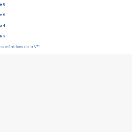
e 6
e 5
e 4
e 3
s créatrices de la VF !
e 2
e 1
e Mektoub My Love arrive enfin ! Rencontre avec Shaïn Boumedine et Sal
i : après Toni en famille
elle réalise le bouleversant Dites lui que je l'aime
ais ! Rencontre autour de Vie privée de Rebecca Zlotowski
 de Marguerite, Grave... Rencontre avec Ella Rumpf
 Les Rêveurs, un film intime sur la santé mentale