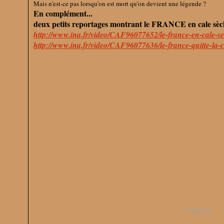
Mais n'est-ce pas lorsqu'on est mort qu'on devient une légende ?
En complément...
deux petits reportages montrant le FRANCE en cale sèch
http://www.ina.fr/video/CAF96077652/le-france-en-cale-se
http://www.ina.fr/video/CAF96077636/le-france-quitte-la-c
Publicité