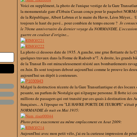
Voici en supplément, la photo de l'unique vestige de la Gare Transatlan
la monumentale gare d'Urbain Cassan conçu pour le paquebot NORMAN
de la République, Albert Lebrun et le maire du Havre, Léon Méyer... U
toujours le haut du pavé... pour combien de temps encore ?
Je consacr
le 70eme anniversaire du dernier voyage du NORMANDIE. L'occasion 
guerre en couleur d'origine...
La photo ci dessous date de 1935. A gauche, une grue flottante de la 
quelques travaux dans la Forme de Radoub n°7. A droite, les grands bâ
de la Transat Ils ont miraculeusement résisté aux bombardements rava
en Juin. Ils sont toujours debout aujourd'hui comme le prouve les deux 
aujourd'hui un dépôt à conteneurs.
Malgré la destruction récente de la Gare Transatlantique et des locaux
pesante, un parfum de Nostalgie qui n'épargne personne. Il flotte ici c
millions de passagers qui ont transité par ces quais à destination des A
françaises... A l'époque ou "LE HAVRE PORTE DE l'EUROPE" n'était p
NORMANDIE de nuit en Mai 1935:
Photo prise exactement au même emplacement en Aout 2009:
Aujourd'hui avec mon petit vélo, j'ai eu la curieuse impression de péné