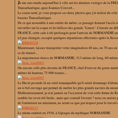
J
e me suis rendu aujourd'hui à vélo sur les derniers vestiges de la 
Transatlantique, quai Joannes Couvert...
Le coeur serré, je vous propose ces deux photos que j'ai réalisé du cô
bassins Transatlantique.
De ce qui ressemble à une entrée de métro, ce passage donnait l'accès à 
travailler sur la coque et les hélices des grands "Liners". Creusée au
FRANCE, cette cale à été prolongée pour l'arrivée de NORMANDIE en 
n'à pas changée, excepté quelques réparations effectuées après la Sec
Maintenant, laissez transporter votre imagination 40 ans, ou 70 ans en 
ce de tunnel...
La majestueuse étrave de NORMANDIE, 313 mètres de long, 60 mètres d
Ou encore celle plus récente de FRANCE, chef d'oeuvre du genie mariti
mètres de hauteur, 75 000 tonnes...
Le Havre possède là un outil remarquable qu'il serait dommage d'aban
un si bel ouvrage qui permet de mettre les plus grands navires du mond
Malheureusement, je n'ai jamais eu l'occasion de voir cette forme de Ra
semble lui avoir été fatale...mais qui connaît l'avenir ? nous en aurons
de l'entretenir un minimum, ne serait-ce que par respect pour le travail 
Le même endroit en 1936, à l'époque du mythique NORMANDIE