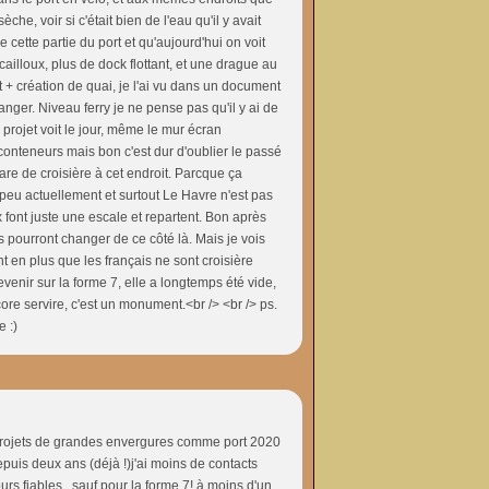
che, voir si c'était bien de l'eau qu'il y avait
 cette partie du port et qu'aujourd'hui on voit
ailloux, plus de dock flottant, et une drague au
nt + création de quai, je l'ai vu dans un document
hanger. Niveau ferry je ne pense pas qu'il y ai de
 projet voit le jour, même le mur écran
c conteneurs mais bon c'est dur d'oublier le passé
gare de croisière à cet endroit. Parcque ça
 peu actuellement et surtout Le Havre n'est pas
ont juste une escale et repartent. Bon après
es pourront changer de ce côté là. Mais je vois
en plus que les français ne sont croisière
enir sur la forme 7, elle a longtemps été vide,
core servire, c'est un monument.<br /> <br /> ps.
e :)
s projets de grandes envergures comme port 2020
 depuis deux ans (déjà !)j'ai moins de contacts
ours fiables...sauf pour la forme 7! à moins d'un