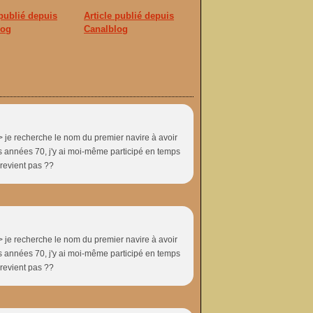
 publié depuis
Article publié depuis
log
Canalblog
/> je recherche le nom du premier navire à avoir
 années 70, j'y ai moi-même participé en temps
revient pas ??
/> je recherche le nom du premier navire à avoir
 années 70, j'y ai moi-même participé en temps
revient pas ??