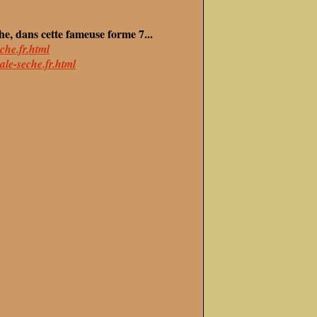
e, dans cette fameuse forme 7...
che.fr.html
ale-seche.fr.html