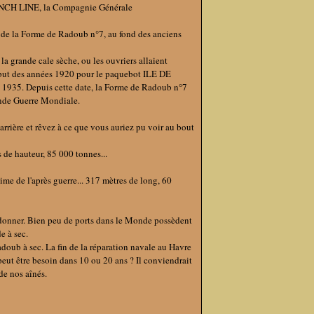
FRENCH LINE, la Compagnie Générale
té de la Forme de Radoub n°7, au fond des anciens
la grande cale sèche, ou les ouvriers allaient
 début des années 1920 pour le paquebot ILE DE
1935. Depuis cette date, la Forme de Radoub n°7
onde Guerre Mondiale.
arrière et rêvez à ce que vous auriez pu voir au bout
e hauteur, 85 000 tonnes...
me de l'après guerre... 317 mètres de long, 60
donner. Bien peu de ports dans le Monde possèdent
e à sec.
doub à sec. La fin de la réparation navale au Havre
 peut être besoin dans 10 ou 20 ans ? Il conviendrait
de nos aînés.