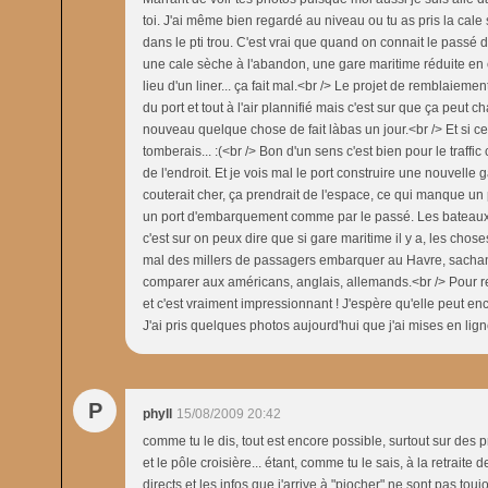
toi. J'ai même bien regardé au niveau ou tu as pris la cale sè
dans le pti trou. C'est vrai que quand on connait le passé de
une cale sèche à l'abandon, une gare maritime réduite en c
lieu d'un liner... ça fait mal.<br /> Le projet de remblaieme
du port et tout à l'air plannifié mais c'est sur que ça peut c
nouveau quelque chose de fait làbas un jour.<br /> Et si ce
tomberais... :(<br /> Bon d'un sens c'est bien pour le traffi
de l'endroit. Et je vois mal le port construire une nouvelle 
couterait cher, ça prendrait de l'espace, ce qui manque un
un port d'embarquement comme par le passé. Les bateaux f
c'est sur on peux dire que si gare maritime il y a, les chos
mal des millers de passagers embarquer au Havre, sachant 
comparer aux américans, anglais, allemands.<br /> Pour rev
et c'est vraiment impressionnant ! J'espère qu'elle peut en
J'ai pris quelques photos aujourd'hui que j'ai mises en lign
P
phyll
15/08/2009 20:42
comme tu le dis, tout est encore possible, surtout sur de
et le pôle croisière... étant, comme tu le sais, à la retraite
directs et les infos que j'arrive à "piocher" ne sont pas touj