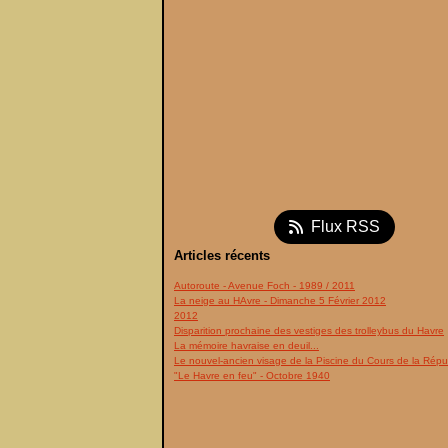
Flux RSS
Articles récents
Autoroute - Avenue Foch - 1989 / 2011
La neige au HAvre - Dimanche 5 Février 2012
2012
Disparition prochaine des vestiges des trolleybus du Havre
La mémoire havraise en deuil...
Le nouvel-ancien visage de la Piscine du Cours de la Répu
"Le Havre en feu" - Octobre 1940