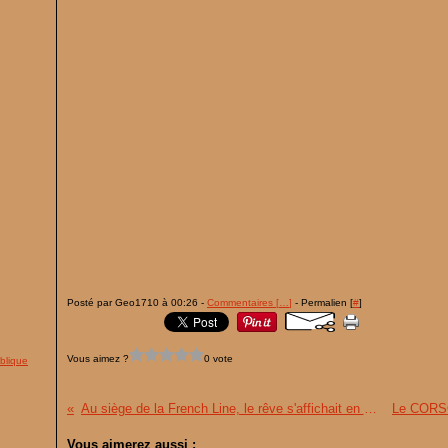
Posté par Geo1710 à 00:26 -
Commentaires [
…
]
- Permalien [
#
]
Vous aimez ?
0 vote
blique
Au siège de la French Line, le rêve s'affichait en vitrine...
Vous aimerez aussi :