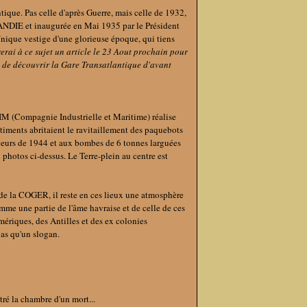
tique. Pas celle d'après Guerre, mais celle de 1932,
DIE et inaugurée en Mai 1935 par le Président
nique vestige d'une glorieuse époque, qui tiens
erai à ce sujet un article le 23 Aout prochain pour
de découvrir la Gare Transatlantique d'avant
CIM (Compagnie Industrielle et Maritime) réalise
timents abritaient le ravitaillement des paquebots
geurs de 1944 et aux bombes de 6 tonnes larguées
photos ci-dessus. Le Terre-plein au centre est
 de la COGER, il reste en ces lieux une atmosphère
omme une partie de l'âme havraise et de celle de ces
mériques, des Antilles et des ex colonies
as qu'un slogan.
tré la chambre d'un mort...