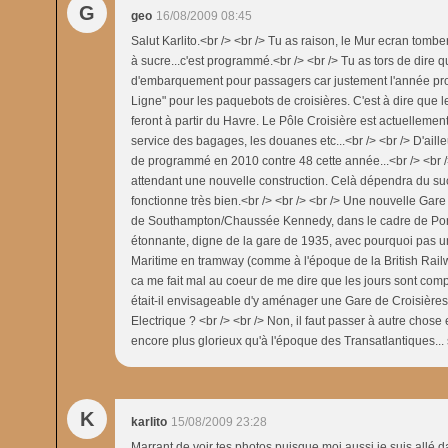
G
geo
16/08/2009 08:45
Salut Karlito.<br /> <br /> Tu as raison, le Mur ecran tomb
à sucre...c'est programmé.<br /> <br /> Tu as tors de dire 
d'embarquement pour passagers car justement l'année pro
Ligne" pour les paquebots de croisières. C'est à dire que le
feront à partir du Havre. Le Pôle Croisière est actuelleme
service des bagages, les douanes etc...<br /> <br /> D'aille
de programmé en 2010 contre 48 cette année...<br /> <br />
attendant une nouvelle construction. Celà dépendra du succ
fonctionne très bien.<br /> <br /> <br /> Une nouvelle Gare 
de Southampton/Chaussée Kennedy, dans le cadre de Port 
étonnante, digne de la gare de 1935, avec pourquoi pas un
Maritime en tramway (comme à l'époque de la British Railwa
ca me fait mal au coeur de me dire que les jours sont comp
était-il envisageable d'y aménager une Gare de Croisières 
Electrique ? <br /> <br /> Non, il faut passer à autre chose 
encore plus glorieux qu'à l'époque des Transatlantiques... 
K
karlito
15/08/2009 23:28
Marrant de voir tes photos puisque moi aussi je suis allé 