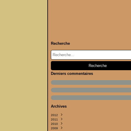
Recherche
Derniers commentaires
Archives
2012
2011
Septembre
(2)
2010
Juin
Septembre
(1)
(4)
2009
Avril
Août
Décembre
(1)
(5)
(4)