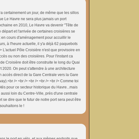
era certainement un jour, de même que les sillos
que Le Havre ne sera plus jamais un port
chaine en 2010, Le Havre va devenir "Tête de
 départ et l'arrivée de certaines croisières se
nt en cours d'aménagement pour accuillir le
urs, à l'heure actuelle, il y'a déjà 62 paquebots
 L'actuel Pôle Croisière n'est que provisoire en
ès ou non des croisières. Pour l'instant ca
de Croisière doit être construite le long du Quai
2020. On peut s'attendre à une architecture
 accès direct de la Gare Centrale vers la Gare
y).<br /> <br /> <br /> <br /> <br /> Comme toi
tés pour ce secteur historique du Havre...mais
aussi loin du Centre-Ville, près d'une centrale
et se dire que le futur de notre port sera peut être
souhaitons le !
dans le port en vélo, et aux mêmes endroits que