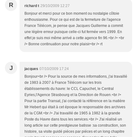
R
richard t
29/10/2009 12:27
Bonjour et merci pour ce bon moment ou nostalgie côtoie
enthousiasme. Pour ce qui est de la fermeture de l'agence
France Télécom, je pense que Jacques Guillerme a commit
une légère erreur puisque celle-ci fut fermée vers 1999. En
effet je suis moi même arrivé a cette agence fin 96.<br /> <br
/> Bonne continuation pour notre plaisir<br /> rt
J
jacques
07/10/2009 17:24
Bonjour<br /> Pour la source de mes informations, j'ai travaillé
de 1983 à 2007 à France Télécom sur les trois
établissements du havre: le CCL Capuchet, le Central
Eyries,l'Agence Strasbourg et la Direction de Rouen.<br />
Pour la partie Transat, j'ai contacté la référence en la matière
Mr Hebert qui était à cet époque le responsable des archives
de la CGM.<br /> J'ai travaillé de 1965 à 1982 à la grande
Poste du Havre dans tous les services.<br /> J'ai réalisé un
long article sur cette prestgieuse batisse :sa construction, son
histoire, sa visite guidé piéces par piéces et un long chapitre