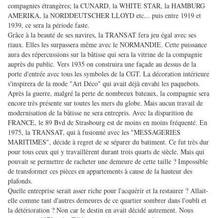
compagnies étrangères; la CUNARD, la WHITE STAR, la HAMBURG
AMERIKA, la NORDDEUTSCHER LLOYD etc... puis entre 1919 et
1939, ce sera la période faste.
Grâce à la beauté de ses navires, la TRANSAT fera jeu égal avec ses
riaux. Elles les surpassera même avec le NORMANDIE. Cette puissance
aura des répercussions sur la bâtisse qui sera la vitrine de la compagnie
auprès du public.
Vers 1935 on construira une façade au dessus de la
porte d'entrée avec tous les symboles de la CGT. La décoration intérieure
s'inspirera de la mode "Art Déco" qui avait déjà envahi les paquebots.
Après la guerre, malgré la perte de nombreux bateaux, la compagnie sera
encore très présente sur toutes les mers du globe. Mais aucun travail de
modernisation de la bâtisse ne sera entrepris. Avec la disparition du
FRANCE, le 89 Bvd de Strasbourg est de moins en moins fréquenté. En
1975, la TRANSAT, qui à fusionné avec les "MESSAGERIES
MARITIMES", décide à regret de se séparer du batiment. Ce fut très dur
pour tous ceux qui y travaillèrent durant trois quarts de siècle. Mais qui
pouvait se permettre de racheter une demeure de cette taille ? Impossible
de transformer ces pièces en appartements à cause de la hauteur des
plafonds.
Quelle entreprise serait asser riche pour l'acquérir et la restaurer ? Allait-
elle comme tant d'autres demeures de ce quartier sombrer dans l'oubli et
la détérioration ? Non car le destin en avait décidé autrement. Nous