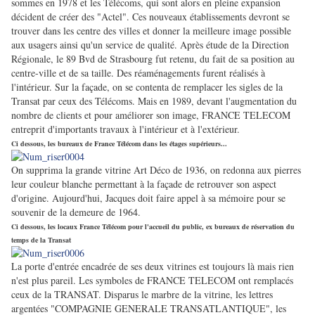
sommes en 1978 et les Télécoms, qui sont alors en pleine expansion
décident de créer des "Actel". Ces nouveaux établissements devront se
trouver dans les centre des villes et donner la meilleure image possible
aux usagers ainsi qu'un service de qualité. Après étude de la Direction
Régionale, le 89 Bvd de Strasbourg fut retenu, du fait de sa position au
centre-ville et de sa taille. Des réaménagements furent réalisés à
l'intérieur. Sur la façade, on se contenta de remplacer les sigles de la
Transat par ceux des Télécoms. Mais en 1989, devant l'augmentation du
nombre de clients et pour améliorer son image, FRANCE TELECOM
entreprit d'importants travaux à l'intérieur et à l'extérieur.
Ci dessous, les bureaux de France Télécom dans les étages supérieurs...
On supprima la grande vitrine Art Déco de 1936, on redonna aux pierres
leur couleur blanche permettant à la façade de retrouver son aspect
d'origine. Aujourd'hui, Jacques doit faire appel à sa mémoire pour se
souvenir de la demeure de 1964.
Ci dessous, les locaux France Télécom pour l'accueil du public, ex bureaux de réservation du
temps de la Transat
La porte d'entrée encadrée de ses deux vitrines est toujours là mais rien
n'est plus pareil. Les symboles de FRANCE TELECOM ont remplacés
ceux de la TRANSAT. Disparus le marbre de la vitrine, les lettres
argentées "COMPAGNIE GENERALE TRANSATLANTIQUE", les