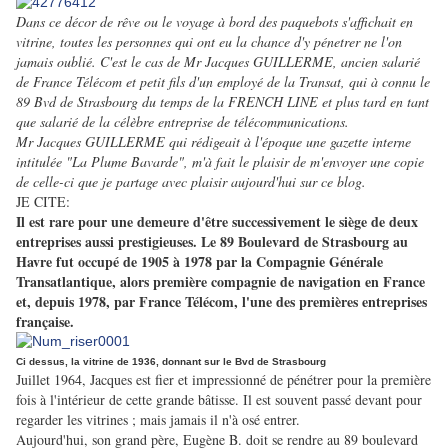
Dans ce décor de rêve ou le voyage à bord des paquebots s'affichait en
vitrine, toutes les personnes qui ont eu la chance d'y pénetrer ne l'on
jamais oublié. C'est le cas de Mr Jacques GUILLERME, ancien salarié
de France Télécom et petit fils d'un employé de la Transat, qui à connu le
89 Bvd de Strasbourg du temps de la FRENCH LINE et plus tard en tant
que salarié de la célèbre entreprise de télécommunications.
Mr Jacques GUILLERME qui rédigeait à l'époque une gazette interne
intitulée "La Plume Bavarde", m'à fait le plaisir de m'envoyer une copie
de celle-ci que je partage avec plaisir aujourd'hui sur ce blog.
JE CITE:
Il est rare pour une demeure d'être successivement le siège de deux
entreprises aussi prestigieuses. Le 89 Boulevard de Strasbourg au
Havre fut occupé de 1905 à 1978 par la Compagnie Générale
Transatlantique, alors première compagnie de navigation en France
et, depuis 1978, par France Télécom, l'une des premières entreprises
française.
Ci dessus, la vitrine de 1936, donnant sur le Bvd de Strasbourg
Juillet 1964, Jacques est fier et impressionné de pénétrer pour la première
fois à l'intérieur de cette grande bâtisse. Il est souvent passé devant pour
regarder les vitrines ; mais jamais il n'à osé entrer.
Aujourd'hui, son grand père, Eugène B. doit se rendre au 89 boulevard