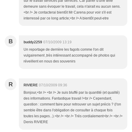
sur le travail services par services. Car parler d'une telle
demeure sans évoquer le travail, cela n'airait eu aucun sens.
<br /> Je contacterai bientôt Mr Carena pour voir s'il est
interressé par ce long article;<br /> A bientôt peut-etre
B
buddy2259
07/10/2009 13:19
Un reportage de derrière les fagots comme l'on dit
vulgairement ,très intéressant accompagné de photos qui
réveillent en nous des souvenirs
R
RIVIERE
07/10/2009 09:36
Bonjour,<br /> <br /> Je suis bluffé par la quantité (et qualité)
des informations. Fantastique travail !<br /> Cependant,
question : comment faire pour retrouver un sujet précis ? (l'on
semble être dans l'obligation de consulter à chaque fois
toutes les pages...).<br /> <br /> Trés cordialement<br /> <br />
Denis RIVIERE