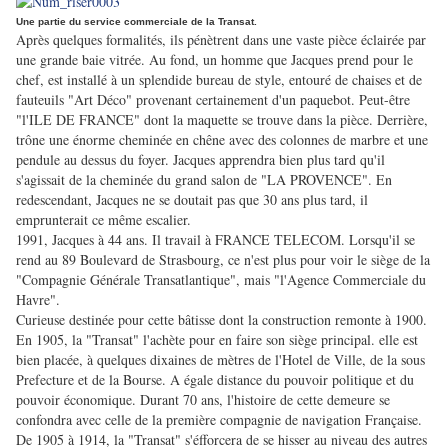
Une partie du service commerciale de la Transat.
Après quelques formalités, ils pénètrent dans une vaste pièce éclairée par
une grande baie vitrée. Au fond, un homme que Jacques prend pour le
chef, est installé à un splendide bureau de style, entouré de chaises et de
fauteuils "Art Déco" provenant certainement d'un paquebot. Peut-être
"l'ILE DE FRANCE" dont la maquette se trouve dans la pièce. Derrière,
trône une énorme cheminée en chêne avec des colonnes de marbre et une
pendule au dessus du foyer. Jacques apprendra bien plus tard qu'il
s'agissait de la cheminée du grand salon de "LA PROVENCE".
En
redescendant, Jacques ne se doutait pas que 30 ans plus tard, il
emprunterait ce même escalier.
1991, Jacques à 44 ans. Il travail à FRANCE TELECOM. Lorsqu'il se
rend au 89 Boulevard de Strasbourg, ce n'est plus pour voir le siège de la
"Compagnie Générale Transatlantique", mais "l'Agence Commerciale du
Havre".
Curieuse destinée pour cette bâtisse dont la construction remonte à 1900.
En 1905, la "Transat" l'achète pour en faire son siège principal. elle est
bien placée, à quelques dixaines de mètres de l'Hotel de Ville, de la sous
Prefecture et de la Bourse. A égale distance du pouvoir politique et du
pouvoir économique. Durant 70 ans, l'histoire de cette demeure se
confondra avec celle de la première compagnie de navigation Française.
De 1905 à 1914, la "Transat" s'éfforcera de se hisser au niveau des autres