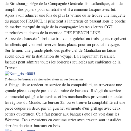
de Strasbourg, siège de la Compagnie Générale Transatlantique, afin de
remplir des papiers pour sa retraite et il a emmené Jacques avec lui.
Après avoir admirer une fois de plus la vitrine ou se trouve une maquette
du paquebot FRANCE, il pénétrent à l'intérieur en passant sous le porche
de marbre marqué du sigle de la compagnie: les trois lettres CGT
entrelacées au dessus de la mention THE FRENCH LINE.
Au rez-de-chaussée à droite se trouve un guichet ou trois agents reçoivent
les clients qui viennent réserver leurs places pour un prochain voyage.
Sur le mur, une grande photo des gratte-ciel de Manhattan ne laisse
aucun doute sur la destination du voyage. En empruntant l'escalier,
Jacques peut admirer toutes les boiseries sculptées aux emblèmes de la
Transat.
Ci dessus, les bureaux de réservation situés au rez de chaussée
A l'étage, ils se rendent au service de la comptabilité, en traversant une
grande pièce occupée par une douzaine de bureaux. Il s'agit du service
commercial qui gère les navires et les marchandises provenant de toutes
les régions du Monde. Le bureau 25, ou se trouve la comptabilité est une
pièce coupée en deux par un guichet surmonté d'un grillage avec deux
petites ouvertures. Celà fait penser aux banques que l'on voit dans les
Westerns. Trois messieurs en costume strict avec cravate sont installées
derrière de vieux bureaux en bois.