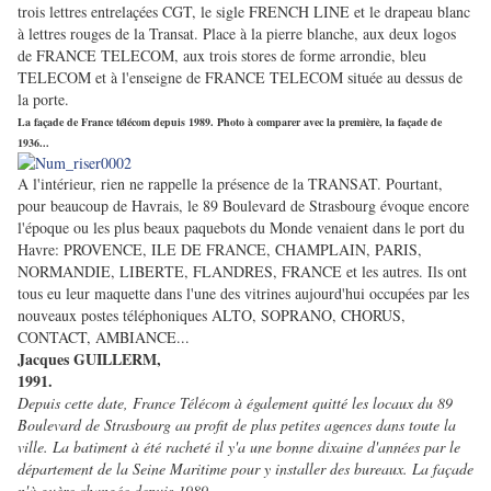
trois lettres entrelaçées CGT, le sigle FRENCH LINE et le drapeau blanc
à lettres rouges de la Transat. Place à la pierre blanche, aux deux logos
de FRANCE TELECOM, aux trois stores de forme arrondie, bleu
TELECOM et à l'enseigne de FRANCE TELECOM située au dessus de
la porte.
La façade de France télécom depuis 1989. Photo à comparer avec la première, la façade de
1936...
A l'intérieur, rien ne rappelle la présence de la TRANSAT. Pourtant,
pour beaucoup de Havrais, le 89 Boulevard de Strasbourg évoque encore
l'époque ou les plus beaux paquebots du Monde venaient dans le port du
Havre: PROVENCE, ILE DE FRANCE, CHAMPLAIN, PARIS,
NORMANDIE, LIBERTE, FLANDRES, FRANCE et les autres. Ils ont
tous eu leur maquette dans l'une des vitrines aujourd'hui occupées par les
nouveaux postes téléphoniques ALTO, SOPRANO, CHORUS,
CONTACT, AMBIANCE...
Jacques GUILLERM,
1991.
Depuis cette date, France Télécom à également quitté les locaux du 89
Boulevard de Strasbourg au profit de plus petites agences dans toute la
ville. La batiment à été racheté il y'a une bonne dixaine d'années par le
département de la Seine Maritime pour y installer des bureaux. La façade
n'à guère changée depuis 1989.