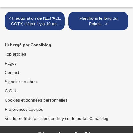
< Inauguration de l'ESPACE
Marchons le long du
COTY, c'était il y'a 10 ans
Palais... >
demain...Déjà 10 ans !
Hébergé par Canalblog
Top articles
Pages
Contact
Signaler un abus
C.G.U.
Cookies et données personnelles
Préférences cookies
Voir le profil de philippegeoffrey sur le portail Canalblog