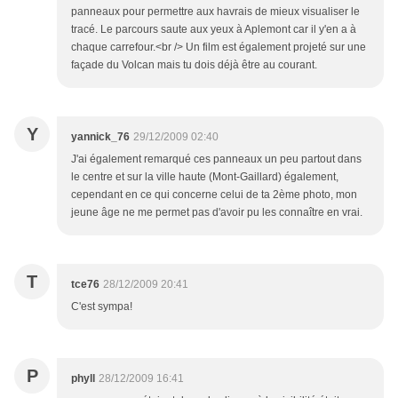
panneaux pour permettre aux havrais de mieux visualiser le
tracé. Le parcours saute aux yeux à Aplemont car il y'en a à
chaque carrefour.<br /> Un film est également projeté sur une
façade du Volcan mais tu dois déjà être au courant.
Y
yannick_76
29/12/2009 02:40
J'ai également remarqué ces panneaux un peu partout dans
le centre et sur la ville haute (Mont-Gaillard) également,
cependant en ce qui concerne celui de ta 2ème photo, mon
jeune âge ne me permet pas d'avoir pu les connaître en vrai.
T
tce76
28/12/2009 20:41
C'est sympa!
P
phyll
28/12/2009 16:41