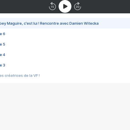
bey Maguire, c'est lui ! Rencontre avec Damien Witecka
e 6
e 5
e 4
e 3
s créatrices de la VF !
e 2
e 1
e Mektoub My Love arrive enfin ! Rencontre avec Shaïn Boumedine et Sal
i : après Toni en famille
elle réalise le bouleversant Dites lui que je l'aime