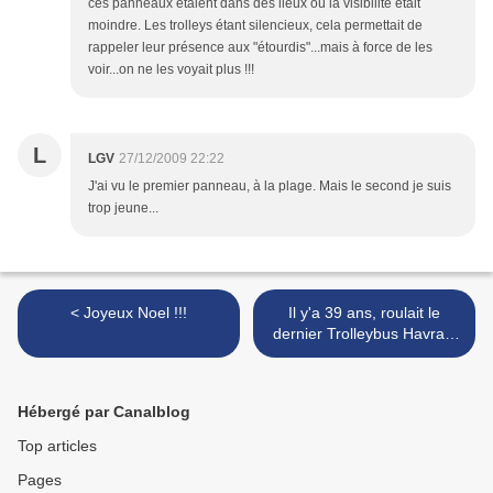
ces panneaux étaient dans des lieux où la visibilité était
moindre. Les trolleys étant silencieux, cela permettait de
rappeler leur présence aux "étourdis"...mais à force de les
voir...on ne les voyait plus !!!
L
LGV
27/12/2009 22:22
J'ai vu le premier panneau, à la plage. Mais le second je suis
trop jeune...
< Joyeux Noel !!!
Il y'a 39 ans, roulait le
dernier Trolleybus Havrais
!!! >
Hébergé par Canalblog
Top articles
Pages