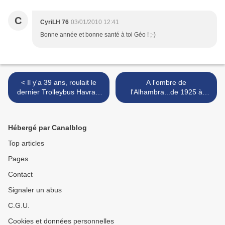
C
CyriLH 76
03/01/2010 12:41
Bonne année et bonne santé à toi Géo ! ;-)
< Il y'a 39 ans, roulait le
A l'ombre de
dernier Trolleybus Havrais
l'Alhambra...de 1925 à
!!!
aujourd'hui. >
Hébergé par Canalblog
Top articles
Pages
Contact
Signaler un abus
C.G.U.
Cookies et données personnelles