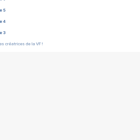
e 5
e 4
e 3
s créatrices de la VF !
e 2
e 1
e Mektoub My Love arrive enfin ! Rencontre avec Shaïn Boumedine et Sal
i : après Toni en famille
elle réalise le bouleversant Dites lui que je l'aime
ais ! Rencontre autour de Vie privée de Rebecca Zlotowski
 de Marguerite, Grave... Rencontre avec Ella Rumpf
 Les Rêveurs, un film intime sur la santé mentale