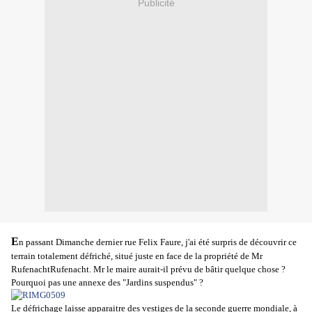
Publicité
E
n passant Dimanche dernier rue Felix Faure, j'ai été surpris de découvrir ce
terrain totalement défriché, situé juste en face de la propriété de Mr
RufenachtRufenacht. Mr le maire aurait-il prévu de bâtir quelque chose ?
Pourquoi pas une annexe des "Jardins suspendus" ?
Le défrichage laisse apparaitre des vestiges de la seconde guerre mondiale, à