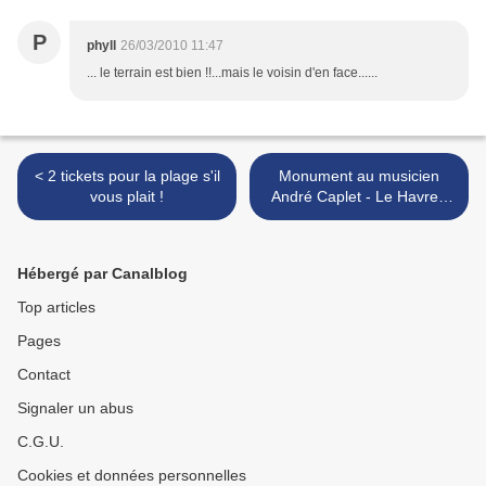
P
phyll
26/03/2010 11:47
... le terrain est bien !!...mais le voisin d'en face......
< 2 tickets pour la plage s'il
Monument au musicien
vous plait !
André Caplet - Le Havre -
1928 >
Hébergé par Canalblog
Top articles
Pages
Contact
Signaler un abus
C.G.U.
Cookies et données personnelles