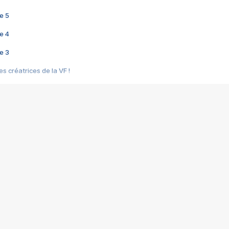
e 5
e 4
e 3
s créatrices de la VF !
e 2
e 1
e Mektoub My Love arrive enfin ! Rencontre avec Shaïn Boumedine et Sal
i : après Toni en famille
elle réalise le bouleversant Dites lui que je l'aime
ais ! Rencontre autour de Vie privée de Rebecca Zlotowski
 de Marguerite, Grave... Rencontre avec Ella Rumpf
 Les Rêveurs, un film intime sur la santé mentale