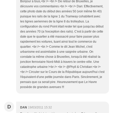
Bonjour à tous,<br /> <br /> De retour de Bruxelles, je
découvre vos commentaires.<br /> <br /> Dan: Effectivement,
cette photo date du début des années 50 (voir même fin 40)
puisque les rails de la ligne 1 du Tramway cohabitent avec
les lignes aeriennes de la ligne 8 du trolleybus. La
configuration du rond Point était rester tel que jusqu'au début
des années 70 (a l'exception des rails). C'est à partir de cette
date que le quartier a été massacré pour faire passer plus
rapidement les voitures, tuant ainsi tout le commerce du
quartier. <br /> <br /> Comme le dit Jean Michel, c'est
urbanisme est assimilable à une saignée urbaine. On
constate la même chose à Bruxelles, lorsqu'à été réalisé la
jonction ferroviaire Nord-Midi à travers le centre-ville. Une
catastrophe urbaine !<br /> <br /> @Phyll & Christian:<br />
<br /> Circuler sur le Cours de la République aujourd'hui c'est
l'équivalent d'une petite journée dans Paris. Sincèrement, je
pensais que ca serait pire. Heureusement que Le Havre
possède de grandes avenues !!!
D
DAN
19/03/2011 15:32