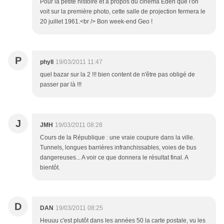
Pour la petite histoire et à propos du cinéma Eden que l'on
voit sur la première photo, cette salle de projection fermera le
20 juillet 1961.<br /> Bon week-end Geo !
P
phyll
19/03/2011 11:47
quel bazar sur la 2 !!! bien content de n'être pas obligé de
passer par là !!!
J
JMH
19/03/2011 08:28
Cours de la République : une vraie coupure dans la ville.
Tunnels, longues barrières infranchissables, voies de bus
dangereuses... A voir ce que donnera le résultat final. A
bientôt.
D
DAN
19/03/2011 08:25
Heuuu c'est plutôt dans les années 50 la carte postale, vu les