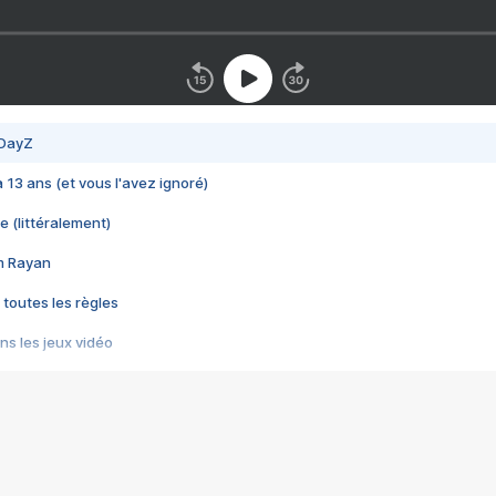
 DayZ
 a 13 ans (et vous l'avez ignoré)
e (littéralement)
im Rayan
 toutes les règles
s les jeux vidéo
us choquant de Rockstar ? - Le scandale BULLY
e plus moche de Steam
du RÊVE tourne au CAUCHEMAR